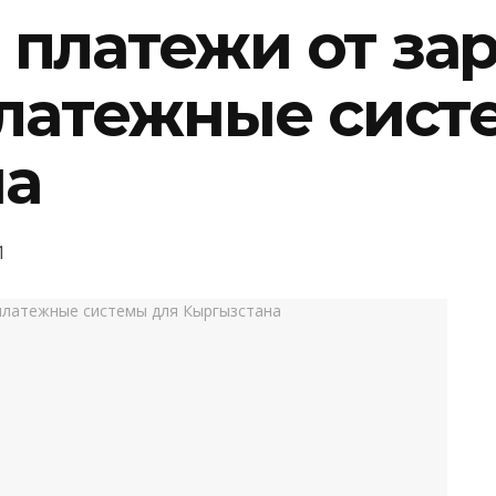
платежи от за
платежные сист
на
1